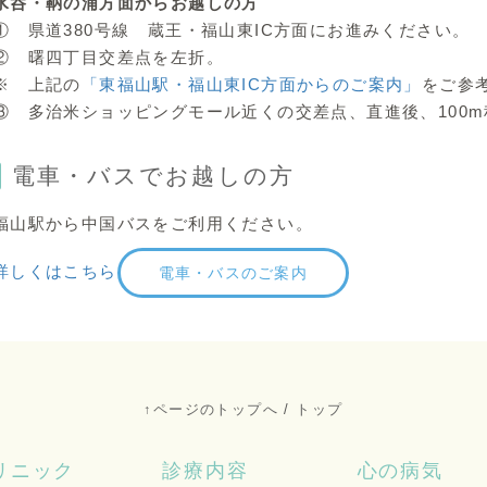
水呑・鞆の浦方面からお越しの方
① 県道380号線 蔵王・福山東IC方面にお進みください。
② 曙四丁目交差点を左折。
※ 上記の
「東福山駅・福山東IC方面からのご案内」
をご参
③ 多治米ショッピングモール近くの交差点、直進後、100
電車・バスでお越しの方
福山駅から中国バスをご利用ください。
詳しくはこちら
電車・バスのご案内
↑ページのトップへ
/
トップ
リニック
診療内容
心の病気